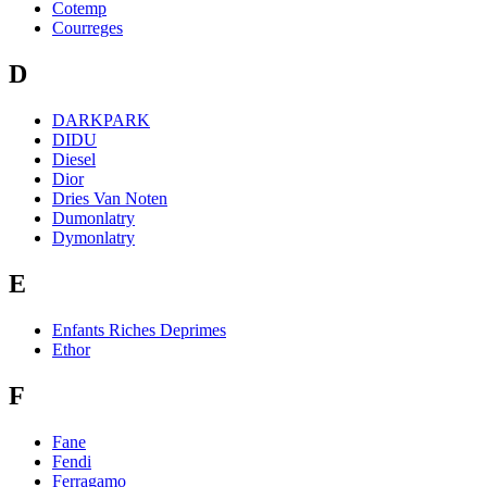
Cotemp
Courreges
D
DARKPARK
DIDU
Diesel
Dior
Dries Van Noten
Dumonlatry
Dymonlatry
E
Enfants Riches Deprimes
Ethor
F
Fane
Fendi
Ferragamo