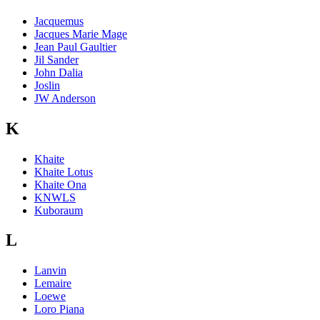
Jacquemus
Jacques Marie Mage
Jean Paul Gaultier
Jil Sander
John Dalia
Joslin
JW Anderson
K
Khaite
Khaite Lotus
Khaite Ona
KNWLS
Kuboraum
L
Lanvin
Lemaire
Loewe
Loro Piana