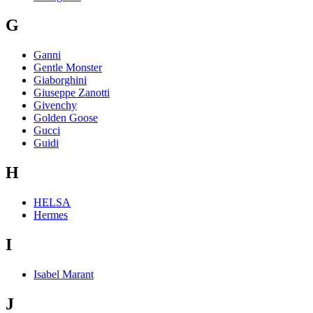
G
Ganni
Gentle Monster
Giaborghini
Giuseppe Zanotti
Givenchy
Golden Goose
Gucci
Guidi
H
HELSA
Hermes
I
Isabel Marant
J