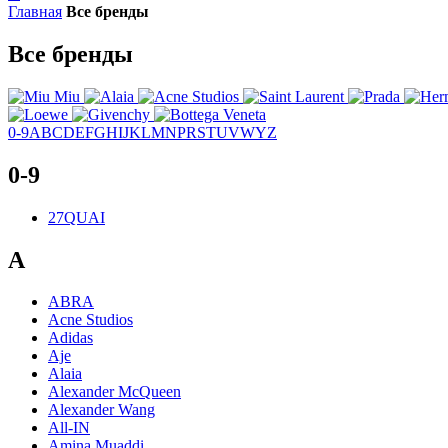
Главная
Все бренды
Все бренды
0-9
A
B
C
D
E
F
G
H
I
J
K
L
M
N
P
R
S
T
U
V
W
Y
Z
0-9
27QUAI
A
ABRA
Acne Studios
Adidas
Aje
Alaia
Alexander McQueen
Alexander Wang
All-IN
Amina Muaddi