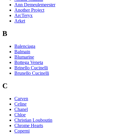
Ann Demeulemeester
Another Project
ArcTeryx
Arket
B
Balenciaga
Balmain
Blumarine
Bottega Veneta
Brinello Cucinelli
Brunello Cucinelli
C
Carven
Celine
Chanel
Chloe
Christian Louboutin
Chrome Hearts
Coperni