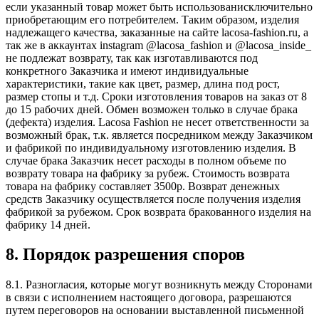
если указанный товар может быть использованисключительно
приобретающим его потребителем. Таким образом, изделия
надлежащего качества, заказанные на сайте lacosa-fashion.ru, а
так же в аккаунтах instagram @lacosa_fashion и @lacosa_inside_
не подлежат возврату, так как изготавливаются под
конкретного Заказчика и имеют индивидуальные
характеристики, такие как цвет, размер, длина под рост,
размер стопы и т.д. Сроки изготовления товаров на заказ от 8
до 15 рабочих дней. Обмен возможен только в случае брака
(дефекта) изделия. Lacosa Fashion не несет ответственности за
возможный брак, т.к. является посредником между Заказчиком
и фабрикой по индивидуальному изготовлению изделия. В
случае брака Заказчик несет расходы в полном объеме по
возврату товара на фабрику за рубеж. Стоимость возврата
товара на фабрику составляет 3500р. Возврат денежных
средств Заказчику осуществляется после получения изделия
фабрикой за рубежом. Срок возврата бракованного изделия на
фабрику 14 дней.
8. Порядок разрешения споров
8.1. Разногласия, которые могут возникнуть между Сторонами
в связи с исполнением настоящего договора, разрешаются
путем переговоров на основании выставленной письменной