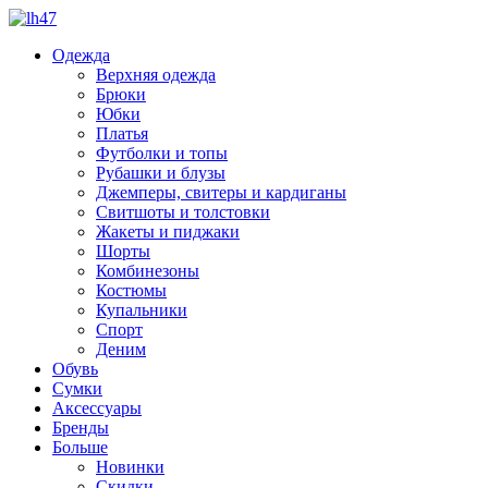
Одежда
Верхняя одежда
Брюки
Юбки
Платья
Футболки и топы
Рубашки и блузы
Джемперы, свитеры и кардиганы
Свитшоты и толстовки
Жакеты и пиджаки
Шорты
Комбинезоны
Костюмы
Купальники
Спорт
Деним
Обувь
Сумки
Аксессуары
Бренды
Больше
Новинки
Скидки