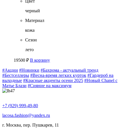
Цвет
черный
Материал
кожа
Сезон
лето
19500
₽
В корзину
#Акции
#Новинки
#Бахрома - актуальный тренд
#Бестселлеры
#Весна-время легких курток
#Гардероб на
выходные
#Красные акценты осени 2025
#Новый Chanel с
Матье Блази
#Сияние на максимум
+7 (929) 999-49-80
lacosa.fashion@yandex.ru
г. Москва, пер. Пушкарев, 11