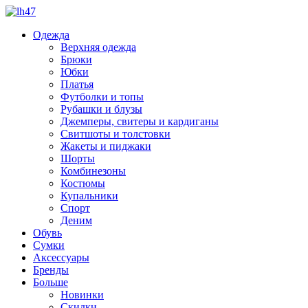
Одежда
Верхняя одежда
Брюки
Юбки
Платья
Футболки и топы
Рубашки и блузы
Джемперы, свитеры и кардиганы
Свитшоты и толстовки
Жакеты и пиджаки
Шорты
Комбинезоны
Костюмы
Купальники
Спорт
Деним
Обувь
Сумки
Аксессуары
Бренды
Больше
Новинки
Скидки