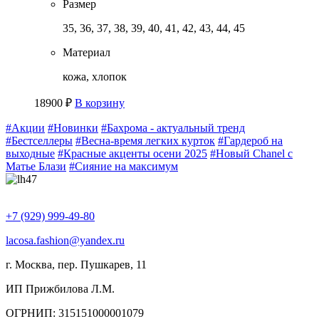
Размер
35, 36, 37, 38, 39, 40, 41, 42, 43, 44, 45
Материал
кожа, хлопок
18900
₽
В корзину
#Акции
#Новинки
#Бахрома - актуальный тренд
#Бестселлеры
#Весна-время легких курток
#Гардероб на
выходные
#Красные акценты осени 2025
#Новый Chanel с
Матье Блази
#Сияние на максимум
+7 (929) 999-49-80
lacosa.fashion@yandex.ru
г. Москва, пер. Пушкарев, 11
ИП Прижбилова Л.М.
ОГРНИП: 315151000001079