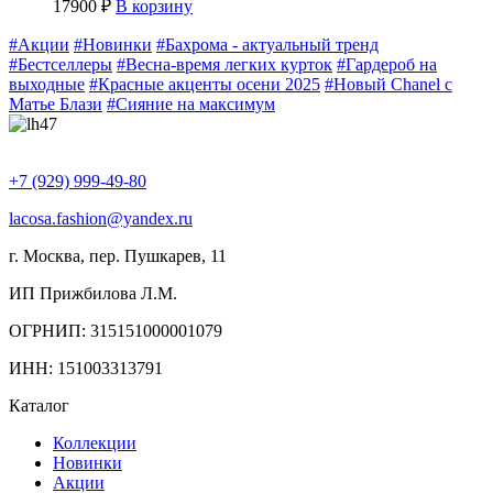
17900
₽
В корзину
#Акции
#Новинки
#Бахрома - актуальный тренд
#Бестселлеры
#Весна-время легких курток
#Гардероб на
выходные
#Красные акценты осени 2025
#Новый Chanel с
Матье Блази
#Сияние на максимум
+7 (929) 999-49-80
lacosa.fashion@yandex.ru
г. Москва, пер. Пушкарев, 11
ИП Прижбилова Л.М.
ОГРНИП: 315151000001079
ИНН: 151003313791
Каталог
Коллекции
Новинки
Акции