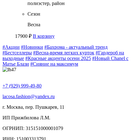
полиэстер, район
Сезон
Весна
17900
₽
В корзину
#Акции
#Новинки
#Бахрома - актуальный тренд
#Бестселлеры
#Весна-время легких курток
#Гардероб на
выходные
#Красные акценты осени 2025
#Новый Chanel с
Матье Блази
#Сияние на максимум
+7 (929) 999-49-80
lacosa.fashion@yandex.ru
г. Москва, пер. Пушкарев, 11
ИП Прижбилова Л.М.
ОГРНИП: 315151000001079
ИНН: 151003313791