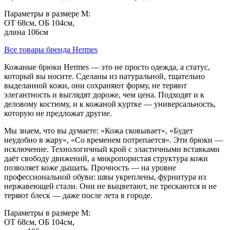
Параметры в размере M:
ОТ 68см, ОБ 104см,
длина 106см
Все товары бренда Hermes
Кожаные брюки Hermes — это не просто одежда, а статус,
который вы носите. Сделаны из натуральной, тщательно
выделанной кожи, они сохраняют форму, не теряют
элегантность и выглядят дороже, чем цена. Подходят и к
деловому костюму, и к кожаной куртке — универсальность,
которую не предложат другие.
Мы знаем, что вы думаете: «Кожа сковывает», «Будет
неудобно в жару», «Со временем потрепается». Эти брюки —
исключение. Технологичный крой с эластичными вставками
даёт свободу движений, а микропористая структура кожи
позволяет коже дышать. Прочность — на уровне
профессиональной обуви: швы укреплены, фурнитура из
нержавеющей стали. Они не выцветают, не трескаются и не
теряют блеск — даже после лета в городе.
Параметры в размере M:
ОТ 68см, ОБ 104см,