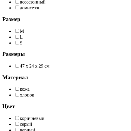
всесезонный
демисезон
Размер
M
L
S
Размеры
47 х 24 х 29 см
Материал
кожа
хлопок
Цвет
коричневый
серый
черный