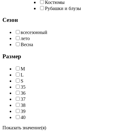
Костюмы
Рубашки и блузы
Сезон
всесезонный
лето
Весна
Размер
M
L
S
35
36
37
38
39
40
Показать значение(я)