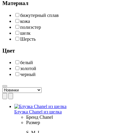
Материал
бижутерный сплав
кожа
полиэстер
шелк
Шерсть
Цвет
белый
золотой
черный
Блузка Chanel из шелка
Бренд
Chanel
Размер
S, M, L