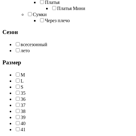
Платья
Платья Мини
Сумки
Через плечо
Сезон
всесезонный
лето
Размер
M
L
S
35
36
37
38
39
40
41