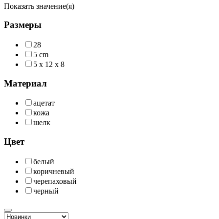
Показать значение(я)
Размеры
28
5 cm
5 x 12 x 8
Материал
ацетат
кожа
шелк
Цвет
белый
коричневый
черепаховый
черный