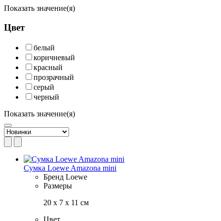
Показать значение(я)
Цвет
белый
коричневый
красный
прозрачный
серый
черный
Показать значение(я)
Сумка Loewe Amazona mini
Бренд
Loewe
Размеры
20 х 7 х 11 см
Цвет