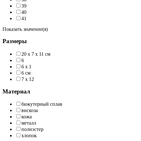
39
40
41
Показать значение(я)
Размеры
20 х 7 х 11 см
6
6 x 1
6 см
7 x 12
Материал
бижутерный сплав
вискоза
кожа
металл
полиэстер
хлопок