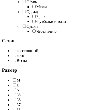
Обувь
Мюли
Одежда
Брюки
Футболки и топы
Сумки
Через плечо
Сезон
всесезонный
лето
Весна
Размер
M
L
S
35
36
37
38