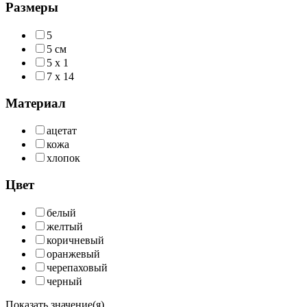
Размеры
5
5 см
5 х 1
7 х 14
Материал
ацетат
кожа
хлопок
Цвет
белый
желтый
коричневый
оранжевый
черепаховый
черный
Показать значение(я)