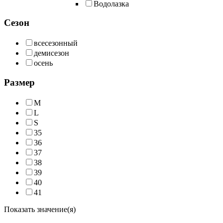
Водолазка
Сезон
всесезонный
демисезон
осень
Размер
M
L
S
35
36
37
38
39
40
41
Показать значение(я)