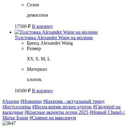
Сезон
демисезон
17500
₽
В корзину
Толстовка Alexander Wang на молнии
Бренд
Alexander Wang
Размер
XS, S, M, L
Материал
хлопок
16500
₽
В корзину
#Акции
#Новинки
#Бахрома - актуальный тренд
#Бестселлеры
#Весна-время легких курток
#Гардероб на
выходные
#Красные акценты осени 2025
#Новый Chanel с
Матье Блази
#Сияние на максимум