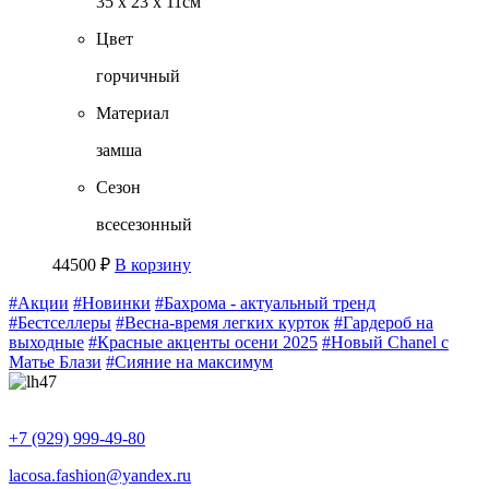
35 х 23 х 11см
Цвет
горчичный
Материал
замша
Сезон
всесезонный
44500
₽
В корзину
#Акции
#Новинки
#Бахрома - актуальный тренд
#Бестселлеры
#Весна-время легких курток
#Гардероб на
выходные
#Красные акценты осени 2025
#Новый Chanel с
Матье Блази
#Сияние на максимум
+7 (929) 999-49-80
lacosa.fashion@yandex.ru