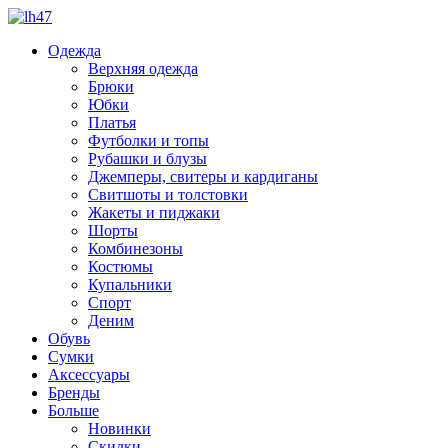
Одежда
Верхняя одежда
Брюки
Юбки
Платья
Футболки и топы
Рубашки и блузы
Джемперы, свитеры и кардиганы
Свитшоты и толстовки
Жакеты и пиджаки
Шорты
Комбинезоны
Костюмы
Купальники
Спорт
Деним
Обувь
Сумки
Аксессуары
Бренды
Больше
Новинки
Скидки