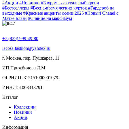
#Акции
#Новинки
#Бахрома - актуальный тренд
#Бестселлеры
#Весна-время легких курток
#Гардероб на
выходные
#Красные акценты осени 2025
#Новый Chanel с
Матье Блази
#Сияние на максимум
+7 (929) 999-49-80
lacosa.fashion@yandex.ru
г. Москва, пер. Пушкарев, 11
ИП Прижбилова Л.М.
ОГРНИП: 315151000001079
ИНН: 151003313791
Каталог
Коллекции
Новинки
Акции
Информация