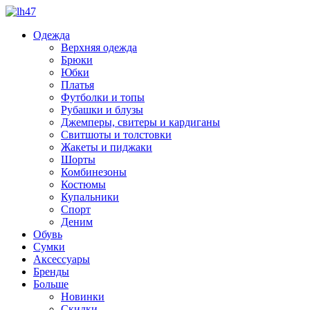
Одежда
Верхняя одежда
Брюки
Юбки
Платья
Футболки и топы
Рубашки и блузы
Джемперы, свитеры и кардиганы
Свитшоты и толстовки
Жакеты и пиджаки
Шорты
Комбинезоны
Костюмы
Купальники
Спорт
Деним
Обувь
Сумки
Аксессуары
Бренды
Больше
Новинки
Скидки