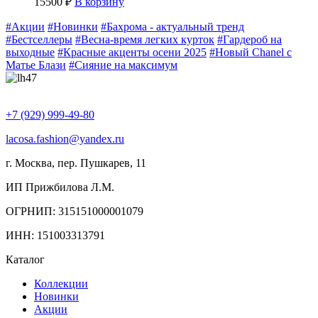
15500
₽
В корзину
#Акции
#Новинки
#Бахрома - актуальный тренд
#Бестселлеры
#Весна-время легких курток
#Гардероб на
выходные
#Красные акценты осени 2025
#Новый Chanel с
Матье Блази
#Сияние на максимум
+7 (929) 999-49-80
lacosa.fashion@yandex.ru
г. Москва, пер. Пушкарев, 11
ИП Прижбилова Л.М.
ОГРНИП: 315151000001079
ИНН: 151003313791
Каталог
Коллекции
Новинки
Акции