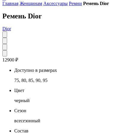
Главная
Женщинам
Аксессуары
Ремни
Ремень Dior
Ремень Dior
Dior
12900
₽
Доступно в размерах
75, 80, 85, 90, 95
Цвет
черный
Сезон
всесезонный
Состав