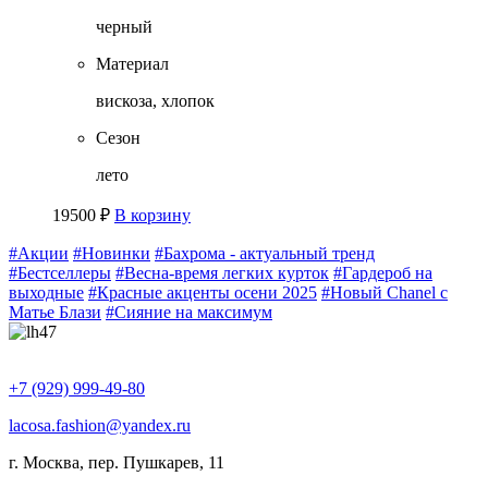
черный
Материал
вискоза, хлопок
Сезон
лето
19500
₽
В корзину
#Акции
#Новинки
#Бахрома - актуальный тренд
#Бестселлеры
#Весна-время легких курток
#Гардероб на
выходные
#Красные акценты осени 2025
#Новый Chanel с
Матье Блази
#Сияние на максимум
+7 (929) 999-49-80
lacosa.fashion@yandex.ru
г. Москва, пер. Пушкарев, 11