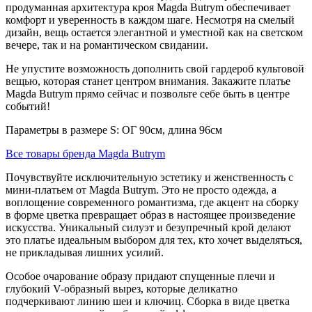
продуманная архитектура кроя Magda Butrym обеспечивает
комфорт и уверенность в каждом шаге. Несмотря на смелый
дизайн, вещь остается элегантной и уместной как на светском
вечере, так и на романтическом свидании.
Не упустите возможность дополнить свой гардероб культовой
вещью, которая станет центром внимания. Закажите платье
Magda Butrym прямо сейчас и позвольте себе быть в центре
событий!
Параметры в размере S: ОГ 90см, длина 96см
Все товары бренда Magda Butrym
Почувствуйте исключительную эстетику и женственность с
мини-платьем от Magda Butrym. Это не просто одежда, а
воплощение современного романтизма, где акцент на сборку
в форме цветка превращает образ в настоящее произведение
искусства. Уникальный силуэт и безупречный крой делают
это платье идеальным выбором для тех, кто хочет выделяться,
не прикладывая лишних усилий.
Особое очарование образу придают спущенные плечи и
глубокий V-образный вырез, которые деликатно
подчеркивают линию шеи и ключиц. Сборка в виде цветка