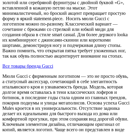
золотой или серебряной фурнитуры с двойной буквой «G»,
вставленной в кожаную петлю на мыске. Этот
минималистичный, но броский акцент превращает простую
форму в яркий statement-piece. Носить мюли Gucci с
логотипом можно по-разному. Классический вариант —
сочетание с брюками со стрелкой или юбкой миди для
создания образа в стиле smart casual. Для более дерзкого looka
их комбинируют с джинсами-скинни или короткими
шортами, демонстрируя ногу и подчеркивая длину стопы.
Важно помнить, что открытая пятка требует ухоженных ног,
так как обувь полностью акцентирует внимание на стопах.
Все товары бренда Gucci
Мюли Gucci с фирменным логотипом — это не просто обувь,
а статусный аксессуар, сочетающий в себе элегантность
итальянского кроя и узнаваемость бренда. Модель, которая
долгое время оставалась в тени классических лоферов и
ботинок, в последние годы стала одним из главных трендов,
покорив подиумы и улицы мегаполисов. Основа успеха Gucci
Mules кроется в их универсальности. Отсутствие задника
делает их идеальными для быстрого выхода из дома или
комфортной прогулки, при этом сохраняя вид дорогой обуви.
Ключевым элементом дизайна, отличающим оригинал от
копий, является логотип. Чаще всего он представлен в виде