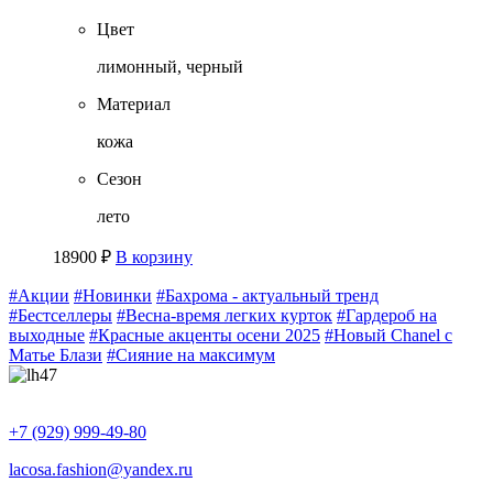
Цвет
лимонный, черный
Материал
кожа
Сезон
лето
18900
₽
В корзину
#Акции
#Новинки
#Бахрома - актуальный тренд
#Бестселлеры
#Весна-время легких курток
#Гардероб на
выходные
#Красные акценты осени 2025
#Новый Chanel с
Матье Блази
#Сияние на максимум
+7 (929) 999-49-80
lacosa.fashion@yandex.ru