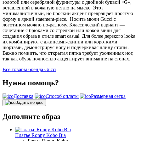
золотой или серебряной фурнитуры с двойной буквой «G»,
вставленной в кожаную петлю на мыске. Этот
минималистичный, но броский акцент превращает простую
форму в яркий statement-piece. Носить мюли Gucci с
логотипом можно по-разному. Классический вариант —
сочетание с брюками со стрелкой или юбкой миди для
создания образа в стиле smart casual. Для более дерзкого looka
их комбинируют с джинсами-скинни или короткими
шортами, демонстрируя ногу и подчеркивая длину стопы.
Важно помнить, что открытая пятка требует ухоженных ног,
так как обувь полностью акцентирует внимание на стопах.
Все товары бренда Gucci
Нужна помощь?
Доставка
Способ оплаты
Размерная сетка
Задать вопрос
Дополните образ
Платье Ronny Kobo Bia
Бренд
Ronny Kobo