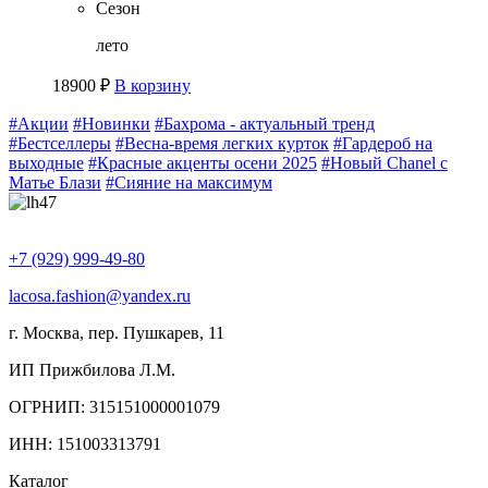
Сезон
лето
18900
₽
В корзину
#Акции
#Новинки
#Бахрома - актуальный тренд
#Бестселлеры
#Весна-время легких курток
#Гардероб на
выходные
#Красные акценты осени 2025
#Новый Chanel с
Матье Блази
#Сияние на максимум
+7 (929) 999-49-80
lacosa.fashion@yandex.ru
г. Москва, пер. Пушкарев, 11
ИП Прижбилова Л.М.
ОГРНИП: 315151000001079
ИНН: 151003313791
Каталог