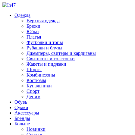
Одежда
Верхняя одежда
Брюки
Юбки
Платья
Футболки и топы
Рубашки и блузы
Джемперы, свитеры и кардиганы
Свитшоты и толстовки
Жакеты и пиджаки
Шорты
Комбинезоны
Костюмы
Купальники
Спорт
Деним
Обувь
Сумки
Аксессуары
Бренды
Больше
Новинки
Скидки