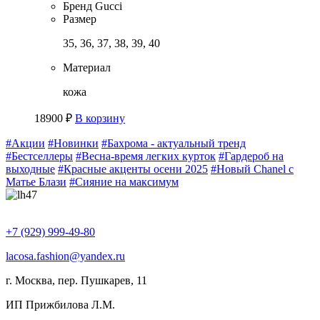
Бренд
Gucci
Размер
35, 36, 37, 38, 39, 40
Материал
кожа
18900
₽
В корзину
#Акции
#Новинки
#Бахрома - актуальный тренд
#Бестселлеры
#Весна-время легких курток
#Гардероб на
выходные
#Красные акценты осени 2025
#Новый Chanel с
Матье Блази
#Сияние на максимум
+7 (929) 999-49-80
lacosa.fashion@yandex.ru
г. Москва, пер. Пушкарев, 11
ИП Прижбилова Л.М.