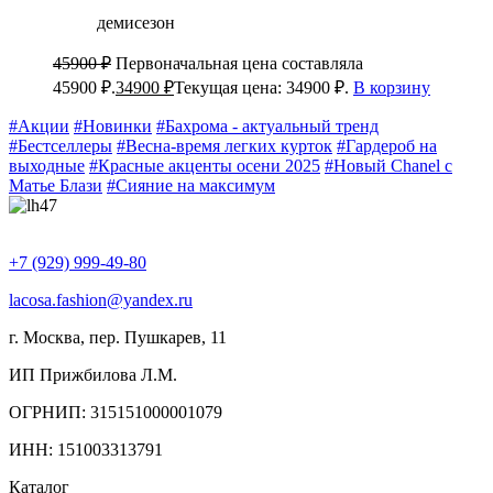
демисезон
45900
₽
Первоначальная цена составляла
45900 ₽.
34900
₽
Текущая цена: 34900 ₽.
В корзину
#Акции
#Новинки
#Бахрома - актуальный тренд
#Бестселлеры
#Весна-время легких курток
#Гардероб на
выходные
#Красные акценты осени 2025
#Новый Chanel с
Матье Блази
#Сияние на максимум
+7 (929) 999-49-80
lacosa.fashion@yandex.ru
г. Москва, пер. Пушкарев, 11
ИП Прижбилова Л.М.
ОГРНИП: 315151000001079
ИНН: 151003313791
Каталог