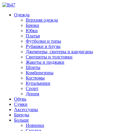
Одежда
Верхняя одежда
Брюки
Юбки
Платья
Футболки и топы
Рубашки и блузы
Джемперы, свитеры и кардиганы
Свитшоты и толстовки
Жакеты и пиджаки
Шорты
Комбинезоны
Костюмы
Купальники
Спорт
Деним
Обувь
Сумки
Аксессуары
Бренды
Больше
Новинки
Скидки