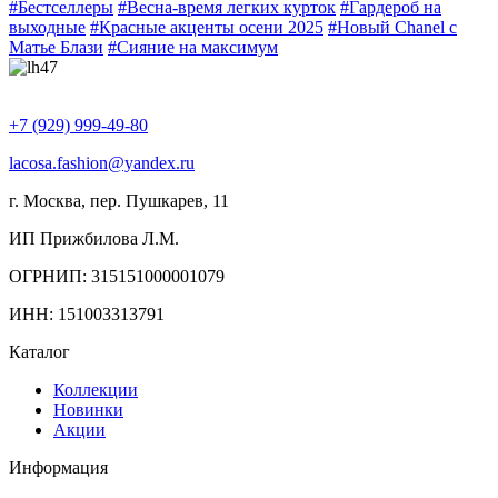
#Бестселлеры
#Весна-время легких курток
#Гардероб на
выходные
#Красные акценты осени 2025
#Новый Chanel с
Матье Блази
#Сияние на максимум
+7 (929) 999-49-80
lacosa.fashion@yandex.ru
г. Москва, пер. Пушкарев, 11
ИП Прижбилова Л.М.
ОГРНИП: 315151000001079
ИНН: 151003313791
Каталог
Коллекции
Новинки
Акции
Информация