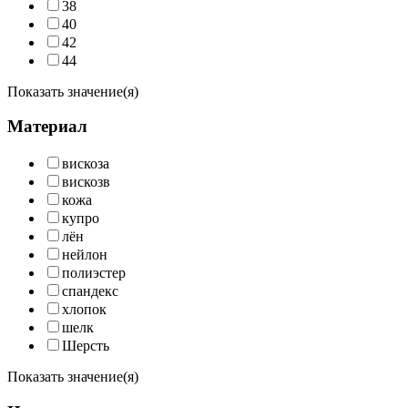
38
40
42
44
Показать значение(я)
Материал
вискоза
вискозв
кожа
купро
лён
нейлон
полиэстер
спандекс
хлопок
шелк
Шерсть
Показать значение(я)