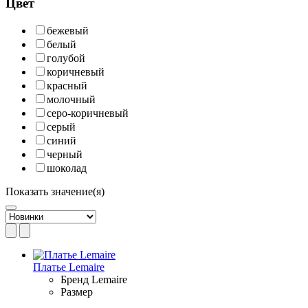
Цвет
бежевый
белый
голубой
коричневый
красный
молочный
серо-коричневый
серый
синий
черный
шоколад
Показать значение(я)
Платье Lemaire
Бренд
Lemaire
Размер