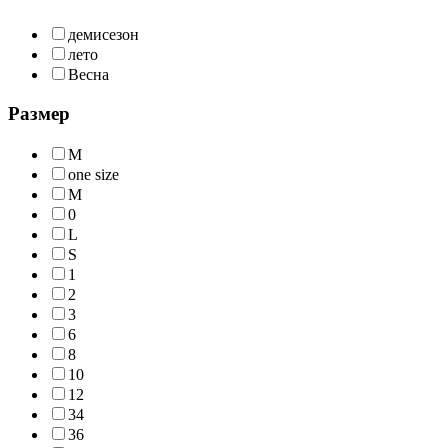
демисезон
лето
Весна
Размер
M
one size
М
0
L
S
1
2
3
6
8
10
12
34
36