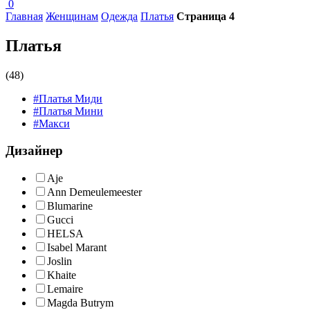
0
Главная
Женщинам
Одежда
Платья
Страница 4
Платья
(48)
#Платья Миди
#Платья Мини
#Макси
Дизайнер
Aje
Ann Demeulemeester
Blumarine
Gucci
HELSA
Isabel Marant
Joslin
Khaite
Lemaire
Magda Butrym