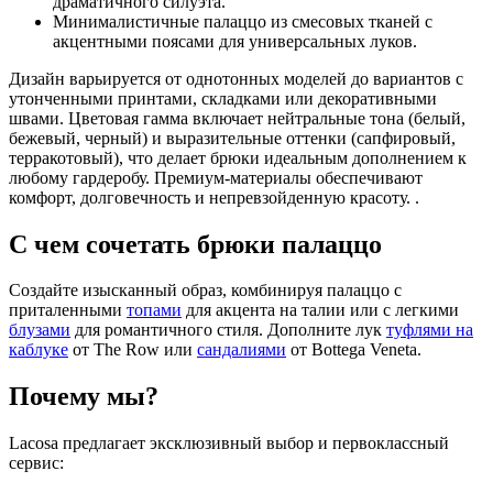
драматичного силуэта.
Минималистичные палаццо из смесовых тканей с
акцентными поясами для универсальных луков.
Дизайн варьируется от однотонных моделей до вариантов с
утонченными принтами, складками или декоративными
швами. Цветовая гамма включает нейтральные тона (белый,
бежевый, черный) и выразительные оттенки (сапфировый,
терракотовый), что делает брюки идеальным дополнением к
любому гардеробу. Премиум-материалы обеспечивают
комфорт, долговечность и непревзойденную красоту. .
С чем сочетать брюки палаццо
Создайте изысканный образ, комбинируя палаццо с
приталенными
топами
для акцента на талии или с легкими
блузами
для романтичного стиля. Дополните лук
туфлями на
каблуке
от The Row или
сандалиями
от Bottega Veneta.
Почему мы?
Lacosa предлагает эксклюзивный выбор и первоклассный
сервис: