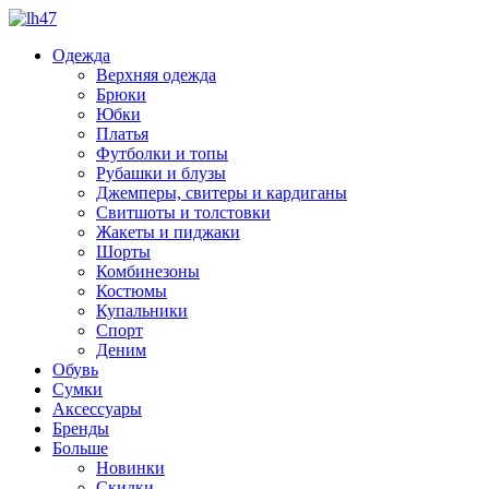
Одежда
Верхняя одежда
Брюки
Юбки
Платья
Футболки и топы
Рубашки и блузы
Джемперы, свитеры и кардиганы
Свитшоты и толстовки
Жакеты и пиджаки
Шорты
Комбинезоны
Костюмы
Купальники
Спорт
Деним
Обувь
Сумки
Аксессуары
Бренды
Больше
Новинки
Скидки