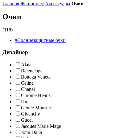
Главная
Женщинам
Аксессуары
Очки
Очки
(118)
#Солнцезащитные очки
Дизайнер
Alaia
Balenciaga
Bottega Veneta
Celine
Chanel
Chrome Hearts
Dior
Gentle Monster
Givenchy
Gucci
Jacques Marie Mage
John Dalia