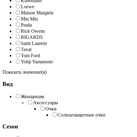
Kuboraum
Loewe
Maison Margiela
Miu Miu
Prada
Rick Owens
RIGARDS
Saint Laurent
Tavat
Tom Ford
Yohji Yamamoto
Показать значение(я)
Вид
Женщинам
Аксессуары
Очки
Солнцезащитные очки
Сезон