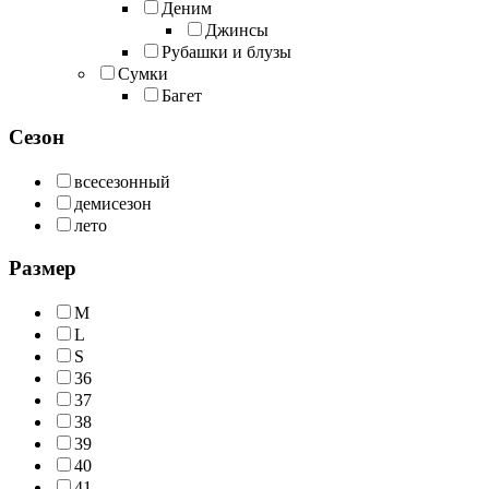
Деним
Джинсы
Рубашки и блузы
Сумки
Багет
Сезон
всесезонный
демисезон
лето
Размер
M
L
S
36
37
38
39
40
41