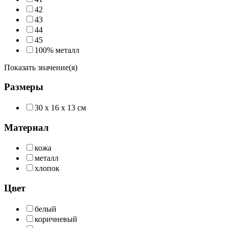
42
43
44
45
100% металл
Показать значение(я)
Размеры
30 х 16 х 13 см
Материал
кожа
металл
хлопок
Цвет
белый
коричневый