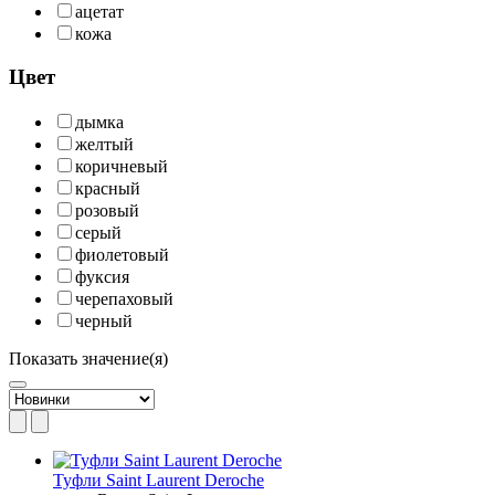
ацетат
кожа
Цвет
дымка
желтый
коричневый
красный
розовый
серый
фиолетовый
фуксия
черепаховый
черный
Показать значение(я)
Туфли Saint Laurent Deroche