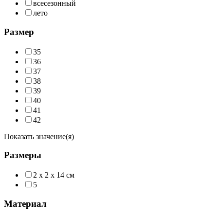
всесезонный
лето
Размер
35
36
37
38
39
40
41
42
Показать значение(я)
Размеры
2 х 2 х 14 см
5
Материал