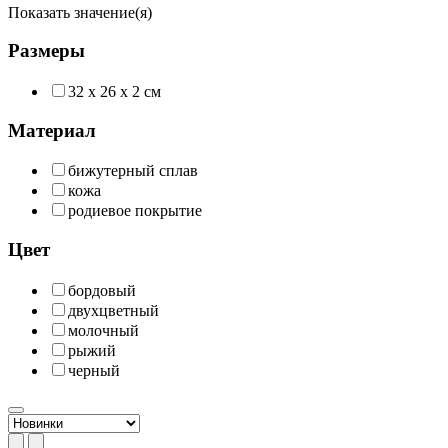
Показать значение(я)
Размеры
32 х 26 х 2 см
Материал
бижутерный сплав
кожа
родиевое покрытие
Цвет
бордовый
двухцветный
молочный
рыжий
черный