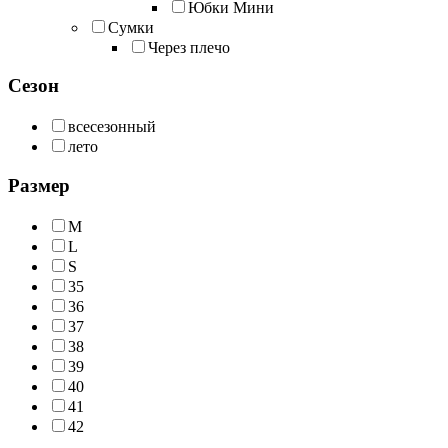
Юбки Мини
Сумки
Через плечо
Сезон
всесезонный
лето
Размер
M
L
S
35
36
37
38
39
40
41
42