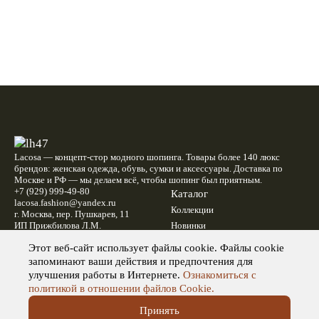
Lacosa — концепт-стор модного шопинга. Товары более 140 люкс
брендов: женская одежда, обувь, сумки и аксессуары. Доставка по
Москве и РФ — мы делаем всё, чтобы шопинг был приятным.
+7 (929) 999-49-80
Каталог
lacosa.fashion@yandex.ru
Коллекции
г. Москва, пер. Пушкарев, 11
ИП Прижбилова Л.М.
Новинки
ОГРНИП: 315151000001079
Акции
Этот веб-сайт использует файлы cookie. Файлы cookie
ИНН: 151003313791
запоминают ваши действия и предпочтения для
Информация
Сервис
улучшения работы в Интернете.
Ознакомиться с
Блог
Условия оплаты
политикой в отношении файлов Cookie.
Контакты
Доставка
О нас
Условия возврата
Принять