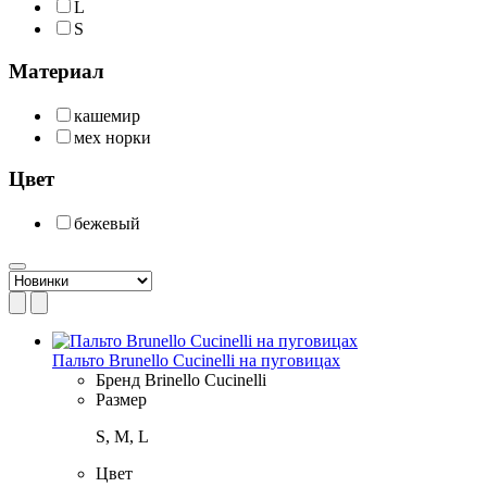
L
S
Материал
кашемир
мех норки
Цвет
бежевый
Пальто Brunello Cucinelli на пуговицах
Бренд
Brinello Cucinelli
Размер
S, M, L
Цвет